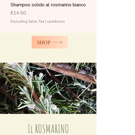
Shampoo solido al rosmarino bianco
Price
€14.50
Excluding Sales Tax
|
spedizioni
SHOP
Il ROSMARINO