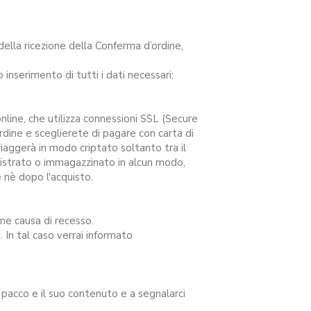
ella ricezione della Conferma d’ordine,
 inserimento di tutti i dati necessari;
nline, che utilizza connessioni SSL (Secure
rdine e sceglierete di pagare con carta di
 viaggerà in modo criptato soltanto tra il
egistrato o immagazzinato in alcun modo,
e nè dopo l'acquisto.
me causa di recesso.
e. In tal caso verrai informato
el pacco e il suo contenuto e a segnalarci