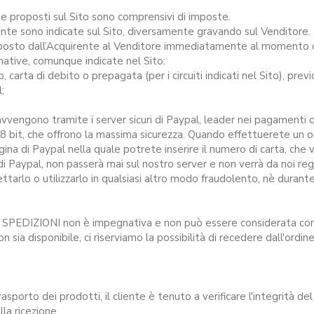
ene proposti sul Sito sono comprensivi di imposte.
rente sono indicate sul Sito, diversamente gravando sul Venditore.
isposto dall’Acquirente al Venditore immediatamente al momento d
native, comunque indicate nel Sito:
carta di debito o prepagata (per i circuiti indicati nel Sito), previo
;
vvengono tramite i server sicuri di Paypal, leader nei pagamenti o
8 bit, che offrono la massima sicurezza. Quando effettuerete un o
agina di Paypal nella quale potrete inserire il numero di carta, che
 di Paypal, non passerà mai sul nostro server e non verrà da noi r
ttarlo o utilizzarlo in qualsiasi altro modo fraudolento, nè durant
na SPEDIZIONI non è impegnativa e non può essere considerata co
n sia disponibile, ci riserviamo la possibilità di recedere dall'ordin
rasporto dei prodotti, il cliente è tenuto a verificare l'integrità d
lla ricezione.