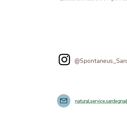
@Spontaneus_Sar
natural.service.sardegn