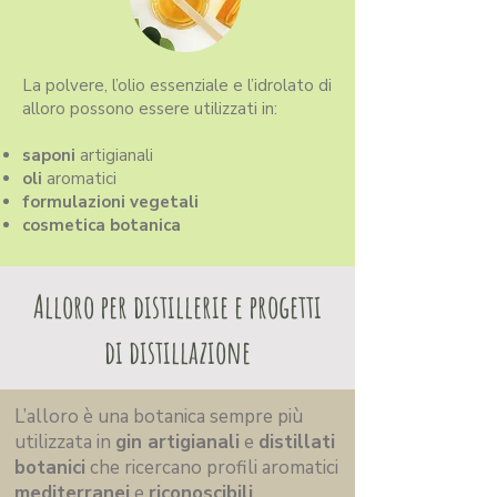
La polvere, l’olio essenziale e l’idrolato di
alloro possono essere utilizzati in:
saponi
artigianali
oli
aromatici
formulazioni vegetali
cosmetica botanica
Alloro per distillerie e progetti
di distillazione
L’alloro è una botanica sempre più
utilizzata in
gin artigianali
e
distillati
botanici
che ricercano profili aromatici
mediterranei
e
riconoscibili
.