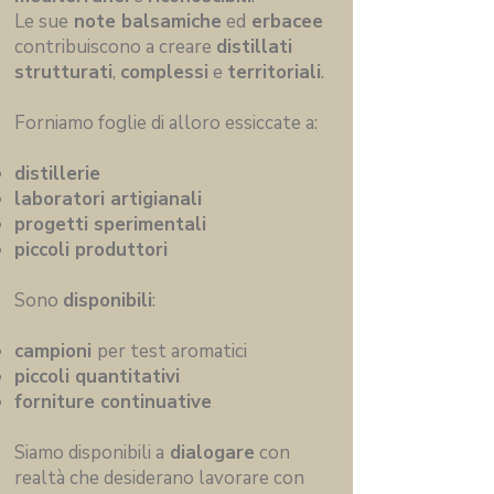
Le sue
note balsamiche
ed
erbacee
contribuiscono a creare
distillati
strutturati
,
complessi
e
territoriali
.
Forniamo foglie di alloro essiccate a:
distillerie
laboratori artigianali
progetti sperimentali
piccoli produttori
Sono
disponibili
:
campioni
per test aromatici
piccoli quantitativi
forniture continuative
Siamo disponibili a
dialogare
con
realtà che desiderano lavorare con