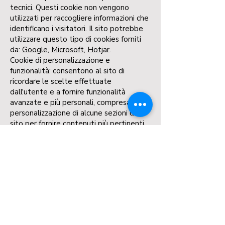
tecnici. Questi cookie non vengono
utilizzati per raccogliere informazioni che
identificano i visitatori. Il sito potrebbe
utilizzare questo tipo di cookies forniti
da:
Google
,
Microsoft
,
Hotjar
.
Cookie di personalizzazione e
funzionalità: consentono al sito di
ricordare le scelte effettuate
dall'utente e a fornire funzionalità
avanzate e più personali, compresa la
personalizzazione di alcune sezioni del
sito per fornire contenuti più pertinenti
con le scelte dell'utente e i suoi
interessi. Il sito potrebbe utilizzare
questo tipo di cookies forniti da:
Google
,
Microsoft
,
Hotjar
,
Sendinblue
.
Cookie di profilazione e marketing: sono
utilizzati per misurare l'efficacia delle
campagne pubblicitarie e fornire
contenuti commerciali personalizzati in
base al comportamento e alle