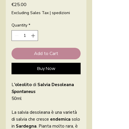
Price
€25.00
Excluding Sales Tax
|
spedizioni
Quantity
*
Add to Cart
Buy Now
L
’oleolito
di
Salvia Desoleana
Spontaneus
50ml
La salvia desoleana è una varietà
di salvia che cresce
endemica
solo
in
Sardegna
. Pianta molto rara, è