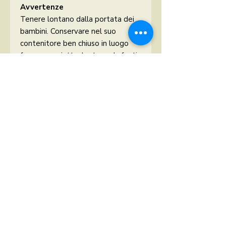
Avvertenze
Tenere lontano dalla portata dei
bambini. Conservare nel suo
contenitore ben chiuso in luogo
fresco e asciutto, lontano da fonti
di luce o di calore.
N.B.
Le informazioni e i consigli
presenti in questa scheda non
devono sostituire in alcun modo il
parere e le prescrizioni del medico
curante.