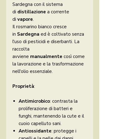
Sardegna con il sistema
di
distillazione
a corrente
di
vapore
.
Il rosmarino bianco cresce
in
Sardegna
ed è coltivato senza
l'uso di pesticidi e diserbanti. La
raccolta
avviene
manualmente
così come
la lavorazione e la trasformazione
nell'olio essenziale.
Proprietà
:
Antimicrobico
: contrasta la
proliferazione di batteri e
funghi, mantenendo la cute e il
cuoio capelluto sani.
Antiossidante
: protegge i
capelli e la pelle dai danni