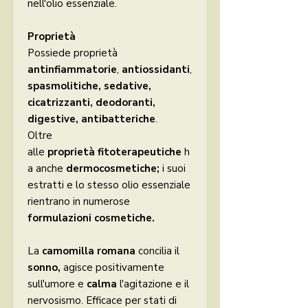
nell'olio essenziale.
Proprietà
Possiede proprietà
antinfiammatorie
,
antiossidanti
,
spasmolitiche,
sedative,
cicatrizzanti, deodoranti,
digestive, antibatteriche
.
Oltre
alle
proprietà
fitoterapeutiche
h
a anche
dermocosmetiche;
i suoi
estratti e lo stesso olio essenziale
rientrano in numerose
formulazioni cosmetiche.
La
camomilla romana
concilia il
sonno,
agisce positivamente
sull'umore e
calma
l'agitazione e il
nervosismo. Efficace per stati di