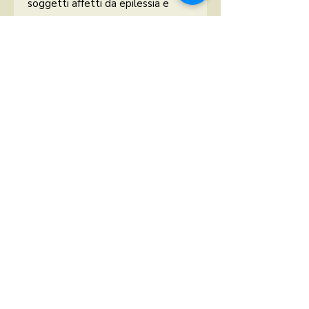
soggetti affetti da epilessia e
diabete.
Tenere lontano dalla portata dei
bambini. Conservare nel suo
contenitore ben chiuso in luogo
fresco e asciutto, lontano da fonti
di luce o di calore.
N.B.
Le informazioni e i consigli
presenti in questa scheda non
devono sostituire in alcun modo il
parere e le prescrizioni del medico
curante.