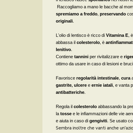
Raccogliamo a mano le bacche al momen
spremiamo a freddo
,
preservando
cos
originali
.
L'olio di lentisco è ricco di
Vitamina E
, 
abbassa il
colesterolo
, è
antinfiammat
lenitivo
.
Contiene
tannini
per rivitalizzare e
rige
ottimo da usare in caso di lesioni e bruci
Favorisce
regolarità intestinale
,
cura
a
gastrite, ulcere
e
ernie iatali
, e vanta 
antibatteriche
.
Regola il
colesterolo
abbassando la pres
la
tosse
e le infiammazioni delle vie aer
e aiuta in caso di
gengiviti
. Se usato co
Sembra inoltre che vanti anche un'az