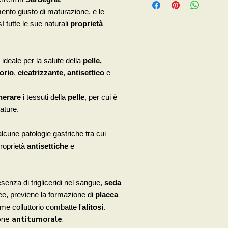
to giusto di maturazione, e le
ì tutte le sue naturali
proprietà
è ideale per la salute della
pelle,
orio
,
cicatrizzante
,
antisettico
e
nerare
i tessuti della
pelle
, per cui è
ature.
lcune patologie
gastriche
tra cui
proprietà
antisettiche
e
enza di trigliceridi nel sangue,
seda
ee, previene la formazione di
placca
me colluttorio combatte l'
alitosi
.
ione
antitumorale
.