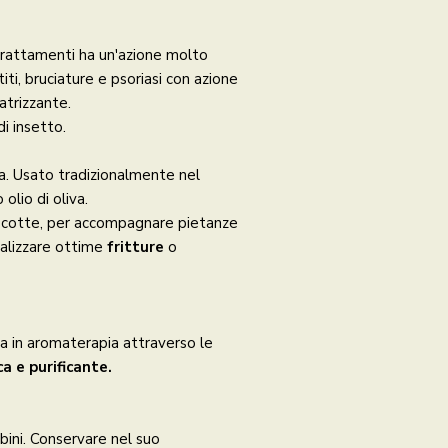
trattamenti ha un'azione molto
titi, bruciature e psoriasi con azione
atrizzante.
i insetto.
na. Usato tradizionalmente nel
olio di oliva.
 cotte, per accompagnare pietanze
ealizzare ottime
fritture
o
ta in aromaterapia attraverso le
a e purificante.
ini. Conservare nel suo