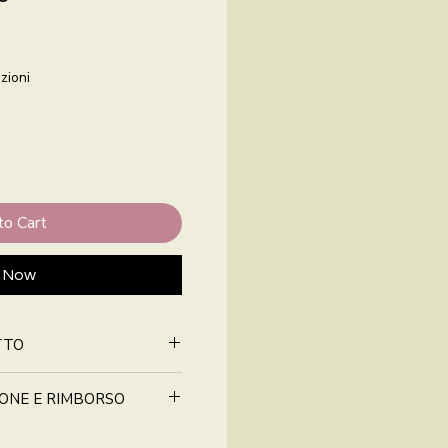
zioni
to Cart
 Now
TTO
IONE E RIMBORSO