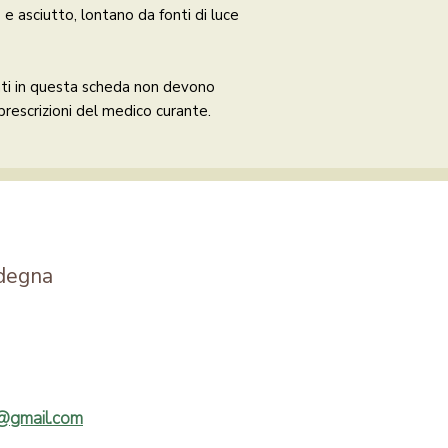
e asciutto, lontano da fonti di luce
enti in questa scheda non devono
 prescrizioni del medico curante.
degna
a@gmail.com