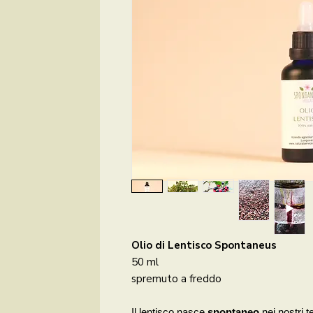
Olio di Lentisco Spontaneus
50 ml
spremuto a freddo
Il lentisc
o nasce
spontaneo
nei nostri t