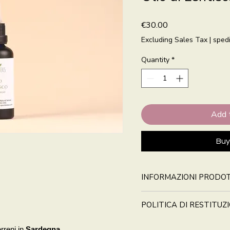
Price
€30.00
Excluding Sales Tax
|
spedi
Quantity
*
Add 
Buy
INFORMAZIONI PRODO
POLITICA DI RESTITUZ
erreni in
Sardegna
.