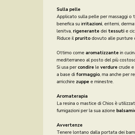
Sulla pelle
Applicato sulla pelle per massaggi o 
benefica su i
rritazioni
, eritemi, derma
lenitva,
rigenerante
dei
tessuti
e cic
Riduce il
prurito
dovuto alle punture d
Ottimo come
aromatizzante
in cuci
mediterraneo al posto del più costoso 
Si usa per
condire
le
verdure
crude e
a base di
formaggio
, ma anche per r
arricchire
zuppe
e minestre.
Aromaterapia
La resina o mastice di Chios è utilizza
fumigazioni per la sua azione
balsamic
Avvertenze
Tenere lontano dalla portata dei bamb