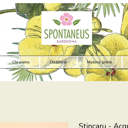
Chi siamo
Distillerie
Materie prime
Stincaru - Acq