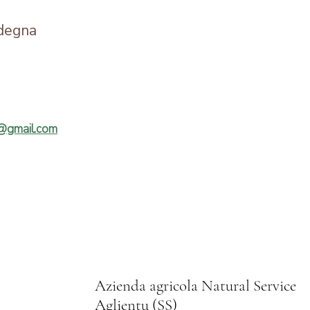
degna
a@gmail.com
Azienda agricola Natural Service
Aglientu (SS)