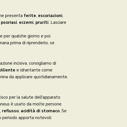
che presenta
ferite
,
escoriazioni
,
,
psoriasi
,
eczemi
,
pruriti
. Lasciare
e per qualche giorno e poi
imana prima di riprenderlo, se
azione incisiva, consigliamo di
olliente
e idrantante come
 canina da applicare quotidianamente.
tisco per la salute dell'apparato
taneus è usato da molte persone
,
reflusso
,
acidità di stomaco
. Se
o periodo apporta notevoli