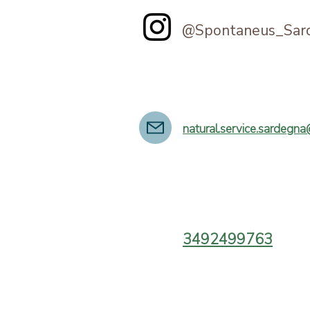
@Spontaneus_Sar
natural.service.sardegn
3492499763