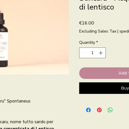
di lentisco
Price
€16.00
Excluding Sales Tax
|
spedi
Quantity
*
Add 
Buy
aru" Spontaneus
incaru, nome tutto sardo per
a concentrata di Lentisco