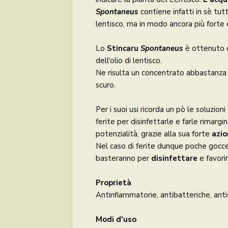
Spontaneus
contiene infatti in sè tut
lentisco, ma in modo ancora più forte
Lo
Stincaru
Spontaneus
è ottenuto 
dell'olio di lentisco.
Ne risulta un concentrato abbastanza 
scuro.
Per i suoi usi ricorda un pò le soluzioni
ferite per disinfettarle e farle rimargi
potenzialità, grazie alla sua forte
azio
Nel caso di ferite dunque poche gocc
basteranno per
disinfettare
e favorir
Proprietà
Antinfiammatorie, antibatteriche, antis
Modi d'uso