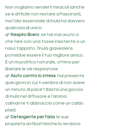
Non vogliamo venderti miracoli (anche 
se è difficile non restare affascinati), 
ma l’olio essenziale di Inula ha davvero 
qualcosa di unico:
🌿 
Respiro libero
: se hai mai avuto a 
che fare con una tosse insistente o un 
naso tappato, l’Inula graveolens 
potrebbe essere il tuo migliore amico. 
È un mucolitico naturale, ottimo per 
liberare le vie respiratorie.
🌿 
Aiuto contro lo stress
: hai presente 
quei giorni in cui ti sembra di non avere 
un minuto di pace? Basta una goccia 
di Inula nel diffusore e l’aroma 
calmante ti abbraccia come un caldo 
plaid.
🌿 
Detergente per l’aria
: le sue 
proprietà antibatteriche lo rendono 