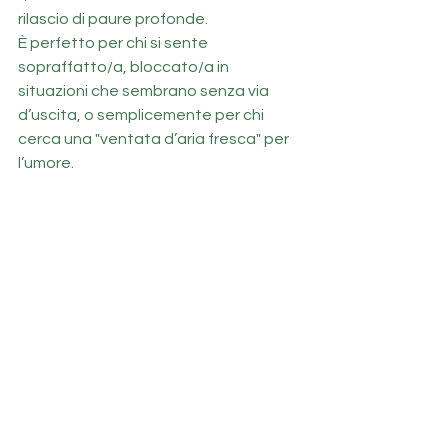
rilascio di paure profonde.
È perfetto per chi si sente 
sopraffatto/a, bloccato/a in 
situazioni che sembrano senza via 
d’uscita, o semplicemente per chi 
cerca una "ventata d’aria fresca" per 
l’umore.