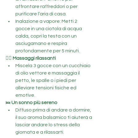
affrontare raffreddori o per 
purificare l’aria di casa.
Inalazione a vapore: Metti 2 
gocce in una ciotola di acqua 
calda, copri la testa con un 
asciugamano e respira 
profondamente per 5 minuti.
💆‍♀️ 
Massaggi rilassanti
Miscela 3 gocce con un cucchiaio 
di olio vettore e massaggia il 
petto, le spalle o i piedi per 
alleviare tensioni fisiche ed 
emotive.
🛌 
Un sonno più sereno
Diffuso prima di andare a dormire, 
il suo aroma balsamico ti aiuterà a 
lasciar andare lo stress della 
giornata e a rilassarti.