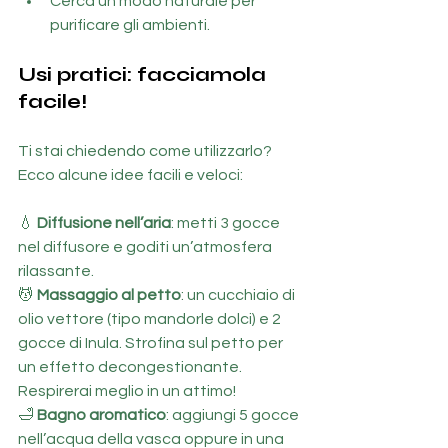
Cerca un modo naturale per 
purificare gli ambienti.
Usi pratici: facciamola 
facile!
Ti stai chiedendo come utilizzarlo? 
Ecco alcune idee facili e veloci:
💧 
Diffusione nell’aria
: metti 3 gocce 
nel diffusore e goditi un’atmosfera 
rilassante.
💆 
Massaggio al petto
: un cucchiaio di 
olio vettore (tipo mandorle dolci) e 2 
gocce di Inula. Strofina sul petto per 
un effetto decongestionante. 
Respirerai meglio in un attimo!
🛁 
Bagno aromatico
: aggiungi 5 gocce 
nell’acqua della vasca oppure in una 