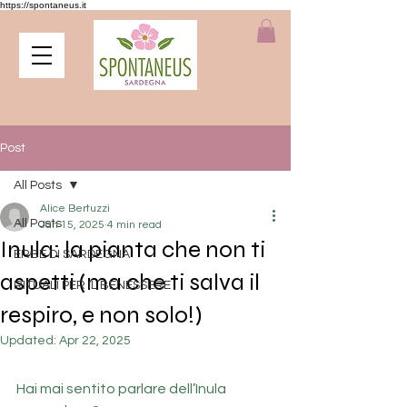
https://spontaneus.it
Post
All Posts
Alice Bertuzzi
All Posts
Jan 15, 2025
4 min read
Inula: la pianta che non ti
ERBE DI SARDEGNA
aspetti (ma che ti salva il
RITUALI PER IL BENESSERE
respiro, e non solo!)
Updated:
Apr 22, 2025
Hai mai sentito parlare dell’Inula 