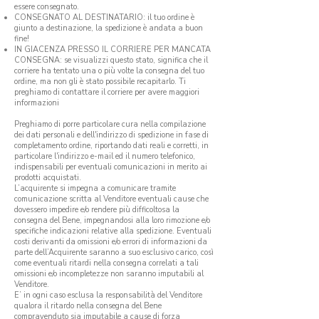
essere consegnato.
CONSEGNATO AL DESTINATARIO: il tuo ordine è
giunto a destinazione, la spedizione è andata a buon
fine!
IN GIACENZA PRESSO IL CORRIERE PER MANCATA
CONSEGNA: se visualizzi questo stato, significa che il
corriere ha tentato una o più volte la consegna del tuo
ordine, ma non gli è stato possibile recapitarlo. Ti
preghiamo di contattare il corriere per avere maggiori
informazioni
Preghiamo di porre particolare cura nella compilazione
dei dati personali e dell'indirizzo di spedizione in fase di
completamento ordine, riportando dati reali e corretti, in
particolare l'indirizzo e-mail ed il numero telefonico,
indispensabili per eventuali comunicazioni in merito ai
prodotti acquistati.
L’acquirente si impegna a comunicare tramite
comunicazione scritta al Venditore eventuali cause che
dovessero impedire e/o rendere più difficoltosa la
consegna del Bene, impegnandosi alla loro rimozione e/o
specifiche indicazioni relative alla spedizione. Eventuali
costi derivanti da omissioni e/o errori di informazioni da
parte dell’Acquirente saranno a suo esclusivo carico, così
come eventuali ritardi nella consegna correlati a tali
omissioni e/o incompletezze non saranno imputabili al
Venditore.
E’ in ogni caso esclusa la responsabilità del Venditore
qualora il ritardo nella consegna del Bene
compravenduto sia imputabile a cause di forza