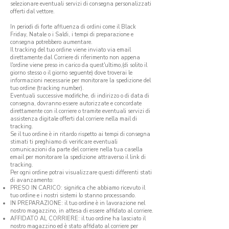
selezionare eventuali servizi di consegna personalizzati
offerti dal vettore.
In periodi di forte affluenza di ordini come il Black
Friday, Natale o i Saldi, i tempi di preparazione e
consegna potrebbero aumentare.
Il tracking del tuo ordine viene inviato via email
direttamente dal Corriere di riferimento non appena
l'ordine viene preso in carico da quest'ultimo,(di solito il
giorno stesso o il giorno seguente) dove troverai le
informazioni necessarie per monitorare la spedizione del
tuo ordine (tracking number).
Eventuali successive modifiche, di indirizzo o di data di
consegna, dovranno essere autorizzate e concordate
direttamente con il corriere o tramite eventuali servizi di
assistenza digitale offerti dal corriere nella mail di
tracking.
Se il tuo ordine è in ritardo rispetto ai
tempi di consegna
stimati
ti preghiamo di verificare eventuali
comunicazioni da parte del corriere nella tua casella
email per monitorare la spedizione attraverso il link di
tracking.
Per ogni ordine potrai visualizzare questi differenti stati
di avanzamento:
PRESO IN CARICO: significa che abbiamo ricevuto il
tuo ordine e i nostri sistemi lo stanno processando.
IN PREPARAZIONE: il tuo ordine è in lavorazione nel
nostro magazzino, in attesa di essere affidato al corriere.
AFFIDATO AL CORRIERE: il tuo ordine ha lasciato il
nostro magazzino ed è stato affidato al corriere per