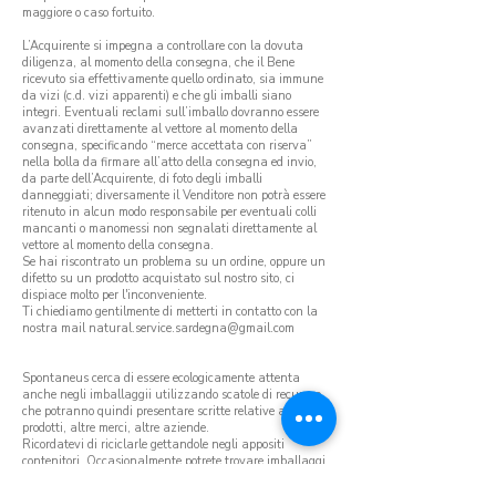
maggiore o caso fortuito.
L’Acquirente si impegna a controllare con la dovuta
diligenza, al momento della consegna, che il Bene
ricevuto sia effettivamente quello ordinato, sia immune
da vizi (c.d. vizi apparenti) e che gli imballi siano
integri. Eventuali reclami sull’imballo dovranno essere
avanzati direttamente al vettore al momento della
consegna, specificando “merce accettata con riserva”
nella bolla da firmare all’atto della consegna ed invio,
da parte dell’Acquirente, di foto degli imballi
danneggiati; diversamente il Venditore non potrà essere
ritenuto in alcun modo responsabile per eventuali colli
mancanti o manomessi non segnalati direttamente al
vettore al momento della consegna.
Se hai riscontrato un problema su un ordine, oppure un
difetto su un prodotto acquistato sul nostro sito, ci
dispiace molto per l'inconveniente.
Ti chiediamo gentilmente di metterti in contatto con la
nostra mail
natural.service.sardegna@gmail.com
Spontaneus cerca di essere ecologicamente attenta
anche negli imballaggii utilizzando scatole di recupero
che potranno quindi presentare scritte relative ad altri
prodotti, altre merci, altre aziende.
Ricordatevi di riciclarle gettandole negli appositi
contenitori. Occasionalmente potrete trovare imballaggi
di plastica “a bolle” o polistirolo, riciclati anch’essi da
altre spedizioni, per avvolgere flaconi fragili. Anche tu