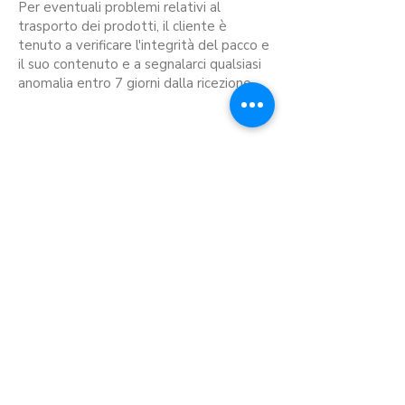
Per eventuali problemi relativi al
trasporto dei prodotti, il cliente è
tenuto a verificare l'integrità del pacco e
il suo contenuto e a segnalarci qualsiasi
anomalia entro 7 giorni dalla ricezione.
@Spontaneus_Sardegna
3492499763
natural.service.sardegna@gmail.co
m
Condizioni di vendita