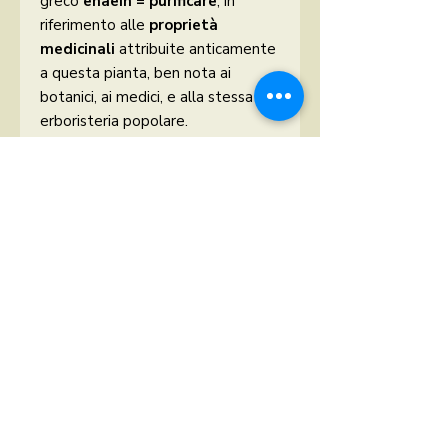
greco
enàein = purificare
, in
riferimento alle
proprietà
medicinali
attribuite anticamente
a questa pianta, ben nota ai
botanici, ai medici, e alla stessa
erboristeria popolare.
Avvertenze
Gli oli essenziali sono da usare
sempre diluiti. Da non utilizzare in
gravidanza, nei bambini o in
soggetti affetti da epilessia e
diabete.
Tenere lontano dalla portata dei
bambini. Conservare nel suo
contenitore ben chiuso in luogo
fresco e asciutto, lontano da fonti
di luce o di calore.