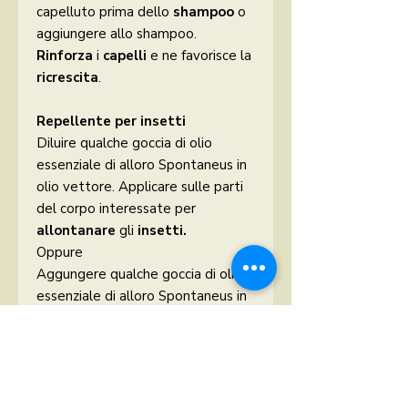
capelluto prima dello
shampoo
o
aggiungere allo shampoo.
Rinforza
i
capelli
e ne favorisce la
ricrescita
.
Repellente per insetti
Diluire qualche goccia di olio
essenziale di alloro Spontaneus in
olio vettore. Applicare sulle parti
del corpo interessate per
allontanare
gli
insetti.
Oppure
Aggungere qualche goccia di olio
essenziale di alloro Spontaneus in
un appropriato
diffusore
per
ambiente
.
Avvertenze
Gli oli essenziali sono da usare