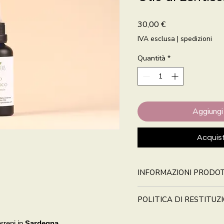
Prezzo
30,00 €
IVA esclusa
|
spedizioni
Quantità
*
Aggiungi 
Acquis
INFORMAZIONI PRODO
POLITICA DI RESTITUZ
erreni in
Sardegna
.