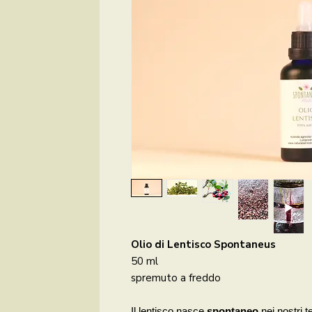
Olio di Lentisco Spontaneus
50 ml
spremuto a freddo
Il lentisc
o nasce
spontaneo
nei nostri t