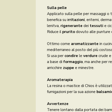
Sulla pelle
Applicato sulla pelle per massaggi o 
benefica su i
rritazioni
, eritemi, derma
lenitva,
rigenerante
dei
tessuti
e cic
Riduce il
prurito
dovuto alle punture d
Ottimo come
aromatizzante
in cuci
mediterraneo al posto del più costoso 
Si usa per
condire
le
verdure
crude e
a base di
formaggio
, ma anche per r
arricchire
zuppe
e minestre.
Aromaterapia
La resina o mastice di Chios è utilizza
fumigazioni per la sua azione
balsamic
Avvertenze
Tenere lontano dalla portata dei bamb