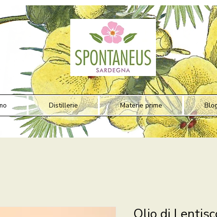
mo
Distillerie
Materie prime
Blo
Olio di Lentisc