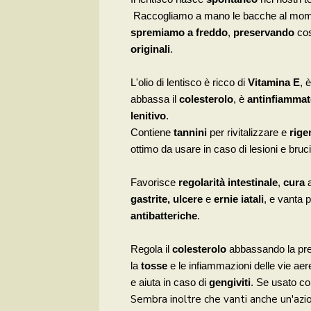
Raccogliamo a mano le bacche al momen
spremiamo a freddo
,
preservando
cos
originali
.
L'olio di lentisco è ricco di
Vitamina E
, 
abbassa il
colesterolo
, è
antinfiammat
lenitivo
.
Contiene
tannini
per rivitalizzare e
rige
ottimo da usare in caso di lesioni e bruci
Favorisce
regolarità intestinale
,
cura
a
gastrite, ulcere
e
ernie iatali
, e vanta 
antibatteriche
.
Regola il
colesterolo
abbassando la pres
la
tosse
e le infiammazioni delle vie aer
e aiuta in caso di
gengiviti
. Se usato co
Sembra inoltre che vanti anche un'az