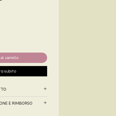
al carrello
ta subito
TTO
IONE E RIMBORSO