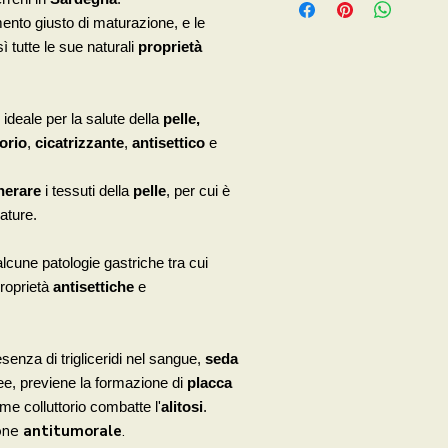
to giusto di maturazione, e le
ì tutte le sue naturali
proprietà
è ideale per la salute della
pelle,
orio
,
cicatrizzante
,
antisettico
e
nerare
i tessuti della
pelle
, per cui è
ature.
lcune patologie
gastriche
tra cui
proprietà
antisettiche
e
enza di trigliceridi nel sangue,
seda
ee, previene la formazione di
placca
me colluttorio combatte l'
alitosi
.
ione
antitumorale
.