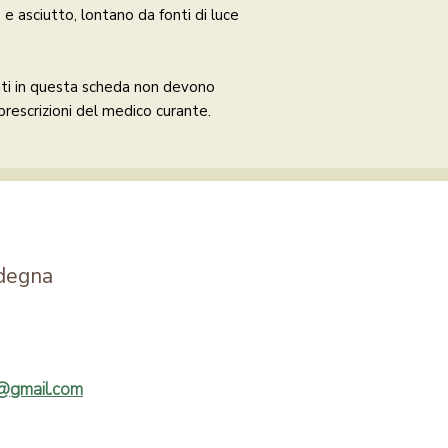
e asciutto, lontano da fonti di luce
enti in questa scheda non devono
 prescrizioni del medico curante.
degna
a@gmail.com