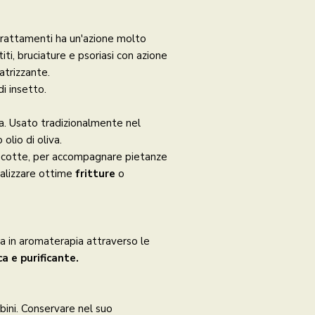
trattamenti ha un'azione molto
titi, bruciature e psoriasi con azione
atrizzante.
i insetto.
na. Usato tradizionalmente nel
olio di oliva.
 cotte, per accompagnare pietanze
ealizzare ottime
fritture
o
ta in aromaterapia attraverso le
a e purificante.
ini. Conservare nel suo