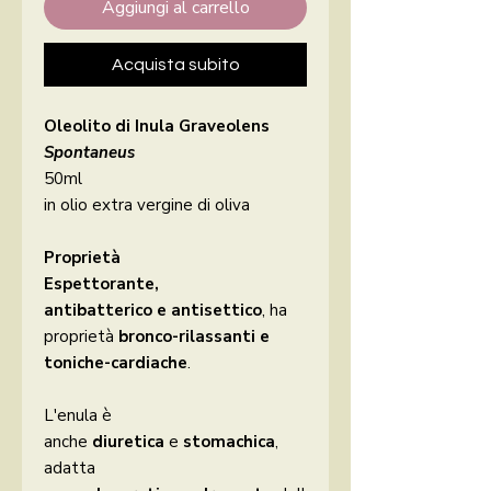
Aggiungi al carrello
Acquista subito
Oleolito di Inula Graveolens
Spontaneus
50ml
in olio extra vergine di oliva
Proprietà
Espettorante,
antibatterico e
antisettico
, ha
proprietà
bronco-rilassanti e
toniche-cardiache
.
L'enula è
anche
diuretica
e
stomachica
,
adatta