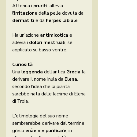
Attenua i
pruriti
, allevia
l'
irritazione
della pelle dovuta da
dermatiti
e da
herpes labiale
.
Ha un'azione
antimicotica
e
allevia i
dolori mestruali
, se
applicato su basso ventre.
Curiosità
Una l
eggenda
dell’antica
Grecia
fa
derivare il nome Inula da
Elena
,
secondo l’idea che la pianta
sarebbe nata dalle lacrime di Elena
di Troia.
L'etimologia del suo nome
sembrerebbe derivare dal termine
greco
enàein = purificare
, in