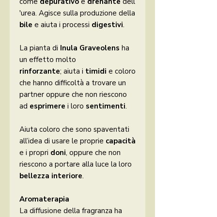
come
depurativo
e
drenante
dell
'urea. Agisce sulla produzione della
bile
e aiuta i processi
digestivi
.
La pianta di
Inula Graveolens
ha
un effetto molto
rinforzante
;
aiuta i
timidi
e coloro
che hanno difficoltà a trovare un
partner oppure che non riescono
ad
esprimere
i loro
sentimenti
.
Aiuta coloro che sono spaventati
all’idea di usare le proprie
capacità
e i propri
doni
, oppure che non
riescono a portare alla luce la loro
bellezza interiore
.
Aromaterapia
La diffusione della fragranza ha