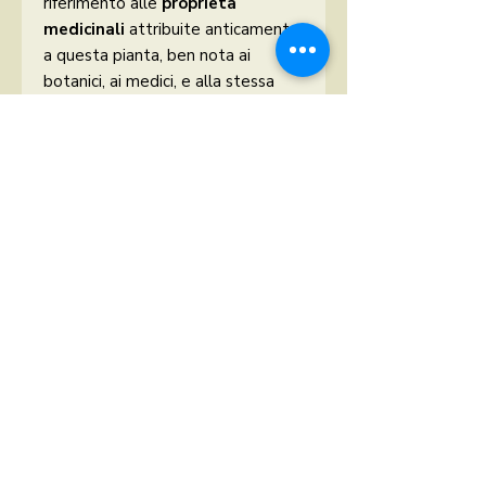
riferimento alle
proprietà
medicinali
attribuite anticamente
a questa pianta, ben nota ai
botanici, ai medici, e alla stessa
erboristeria popolare.
Avvertenze
Tenere lontano dalla portata dei
bambini. Conservare nel suo
contenitore ben chiuso in luogo
fresco e asciutto, lontano da fonti
di luce o di calore.
N.B.
Le informazioni e i consigli
presenti in questa scheda non
devono sostituire in alcun modo il
parere e le prescrizioni del medico
curante.